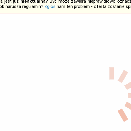
ta jest już
nieaktualna
? Być może zawiera nieprawidłowo oznaczo
ób narusza regulamin?
Zgłoś
nam ten problem - oferta zostanie 