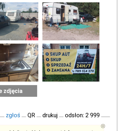
e zdjęcia
zgłoś
QR
drukuj
odsłon: 2 999
⊗