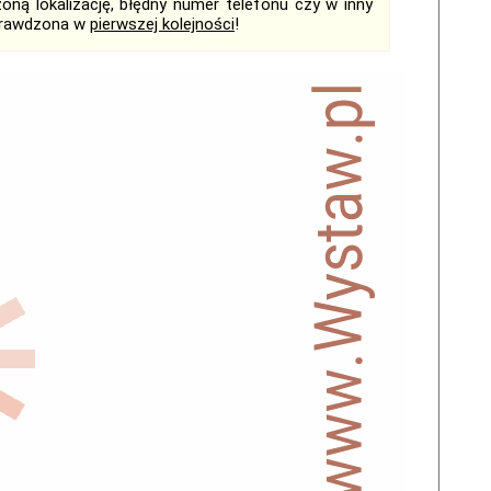
ną lokalizację, błędny numer telefonu czy w inny
sprawdzona w
pierwszej kolejności
!