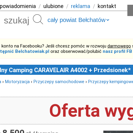
powiadomienia
/
ulubione
/
reklama
/
kontakt
Szukaj
 konto na Facebooku? Jeśli chcesz pomóc w rozwoju
darmowego
tępnić Belchatowiak.pl
oraz obserwować/polubić
nasz profil FB
dny Camping CARAVELAIR A4002 + Przedsionek*
a
›
Motoryzacja
›
Przyczepy samochodowe
›
Przyczepy kempingow
Oferta wyg
8 500