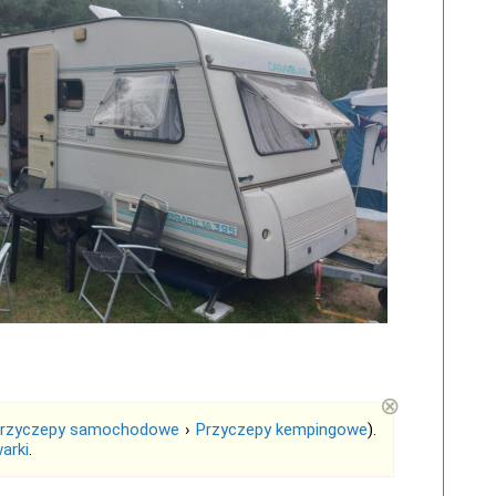
⊗
rzyczepy samochodowe
›
Przyczepy kempingowe
).
arki
.