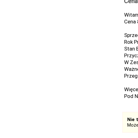
Cena
Witam
Cena 
Sprze
Rok P
Stan 
Przyc
W Zes
Ważne
Przeg
Więce
Pod N
Nie 
Może