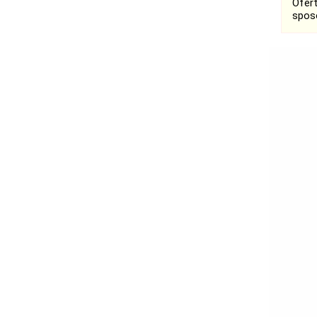
Ofer
spos
Ogłoszenia
Łask
Łódź
Kalisz
Ostrzeszów
Pabianice
Pajęczno
Poddębice
Sieradz