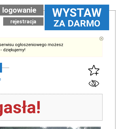
logowanie
WYSTAW
ZA DARMO
rejestracja
⊗
serwisu ogłoszeniowego możesz
- dziękujemy!
e
asła!