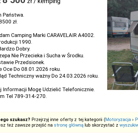
:
zł / kemping
 Państwa.
8500 zł.
dam Camping Marki CARAVELAIR A4002.
rodukcji 1990.
Bardzo Dobry.
zepa Nie Przecieka i Sucha w Środku.
tawie Przedsionek.
 Oce Do 08.01.2026 roku.
ląd Techniczny ważny Do 24.03.2026 roku.
j Informacji Mogę Udzielić Telefonicznie.
m Tel 789-314-270.
tego szukasz?
Przejrzyj inne oferty z tej kategorii (
Motoryzacja
›
P
sz też zawsze przejść na
stronę główną
lub skorzystać z
wyszukiw