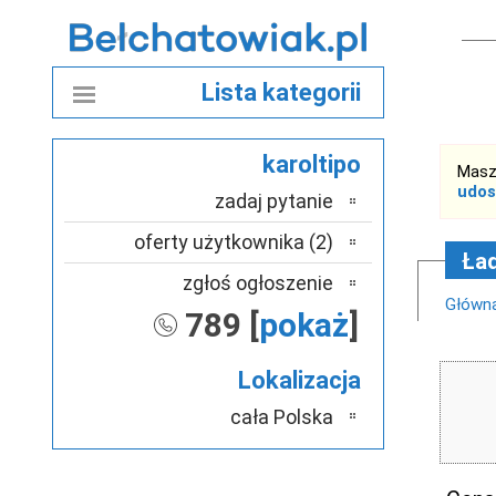
Lista kategorii
karoltipo
Masz
udos
zadaj pytanie
oferty użytkownika (2)
Ła
zgłoś ogłoszenie
Główn
789 [
pokaż
]
Lokalizacja
cała Polska