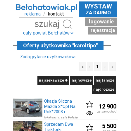
WYSTAW
ZA DARMO
reklama
/
kontakt
logowanie
Szukaj
rejestracja
Oferty użytkownika "karoltipo"
Zadaj pytanie użytkownikowi
«
‹
1
›
»
najciekawsze
najnowsze
najtańsze
najdroższe
Okazja Śliczna
12 900
Mazda 2*Opł Na
Rok*2008 r.
za samochód
lokalizacja:
cała Polska
Sprzedam Dwa
5 500
Traktorki