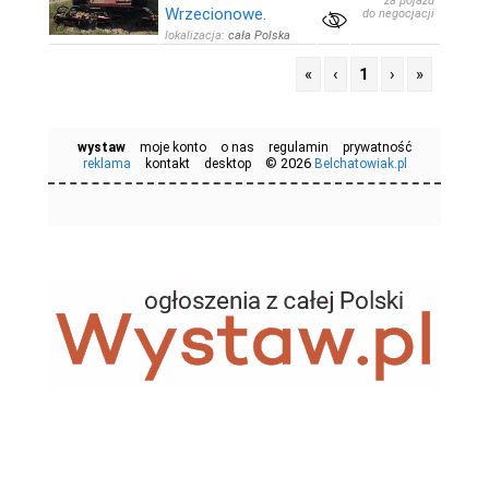
za pojazd
Wrzecionowe.
do negocjacji
lokalizacja:
cała Polska
«
‹
1
›
»
wystaw
moje konto
o nas
regulamin
prywatność
© 2026
reklama
kontakt
desktop
Belchatowiak.pl