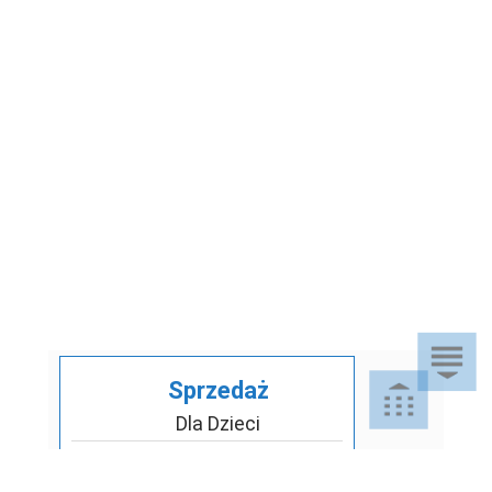
Sprzedaż
Dla Dzieci
Dom i Ogród
Akcesoria ogrodowe
Motoryzacja
Artykuły spożywcze