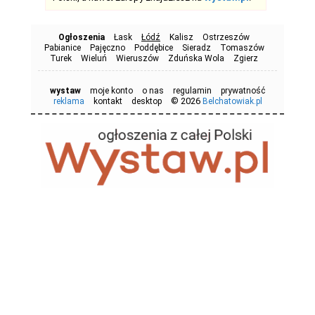
Ogłoszenia
Łask
Łódź
Kalisz
Ostrzeszów
Pabianice
Pajęczno
Poddębice
Sieradz
Tomaszów
Turek
Wieluń
Wieruszów
Zduńska Wola
Zgierz
wystaw
moje konto
o nas
regulamin
prywatność
© 2026
reklama
kontakt
desktop
Belchatowiak.pl