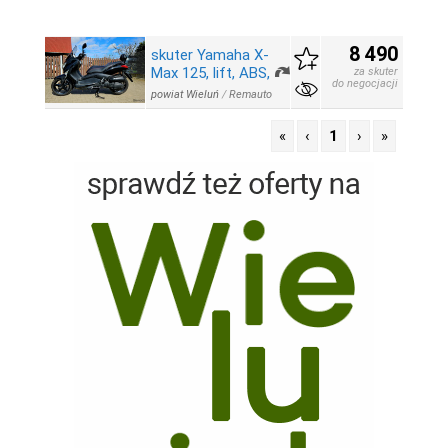
8 490
skuter Yamaha X-
Max 125, lift, ABS,
za skuter
do negocjacji
powiat Wieluń
/
Remauto
«
‹
1
›
»