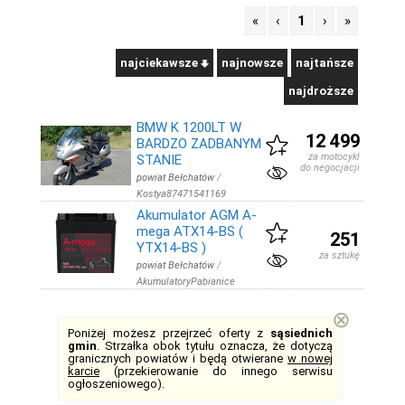
«
‹
1
›
»
najciekawsze
najnowsze
najtańsze
najdroższe
BMW K 1200LT W
12 499
BARDZO ZADBANYM
za motocykl
STANIE
do negocjacji
powiat Bełchatów
/
Kostya87471541169
Akumulator AGM A-
mega ATX14-BS (
251
YTX14-BS )
za sztukę
powiat Bełchatów
/
AkumulatoryPabianice
⊗
Poniżej możesz przejrzeć oferty z
sąsiednich
gmin
. Strzałka obok tytułu oznacza, że dotyczą
granicznych powiatów i będą otwierane
w nowej
karcie
(przekierowanie do innego serwisu
ogłoszeniowego).