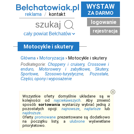
WYSTAW
ZA DARMO
reklama
/
kontakt
logowanie
Szukaj
rejestracja
Motocykle i skutery
Główna
›
Motoryzacja
› Motocykle i skutery
Podkategorie:
Choppery i cruisery
,
Crossowe i
enduro
,
Motorowery i zabytkowe
,
Skutery
,
Sportowe
,
Szosowo-turystyczne
,
Pozostałe
,
Części, opony i wyposażenie
⊗
Wszystkie oferty domyślnie układane są w
kolejności od
najciekawszych
. Aby zmienić
sposób
sortowania
wystarczy wybrać jedną z
pozostałych opcji:
najnowsze
,
najtańsze
lub
najdroższe
.
Oferty
promowane
prezentowane są dodatkowo
na początku listy, a
ulubione
wyświetlane
priorytetowo.