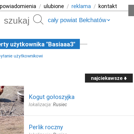
powiadomienia
/
ulubione
/
reklama
/
kontakt
Szukaj
rty użytkownika "Basiaaa3"
pytanie użytkownikowi
najciekawsze
Kogut gołoszyjka
lokalizacja:
Rusiec
Perlik roczny