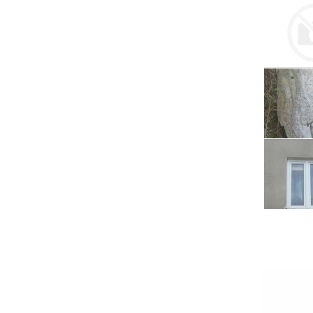
Serwis RTV, AGD, elektronika i inne
Sport, turystyka i rekreacja
Sprzątanie i oczyszczanie
Tekstylia, kosmetyka i fryzjerstwo
Ubezpieczenia
Zdrowie i medycyna
Zwierzęta, rolnictwo i środowisko
Pozostałe