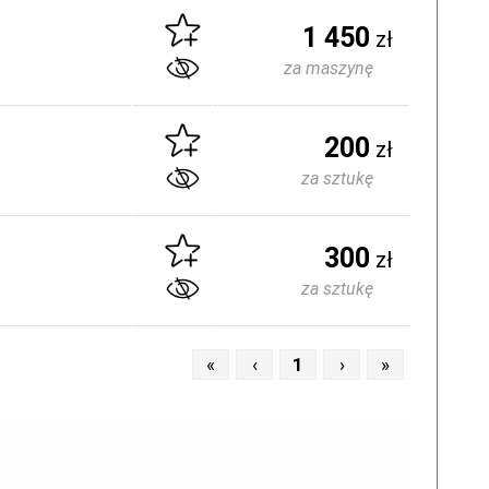
1 450
zł
za maszynę
200
zł
za sztukę
300
zł
za sztukę
«
‹
1
›
»