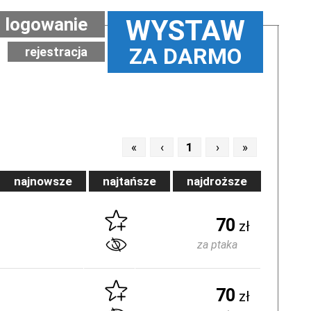
logowanie
WYSTAW
ZA DARMO
rejestracja
«
‹
1
›
»
najnowsze
najtańsze
najdroższe
70
zł
za ptaka
70
zł