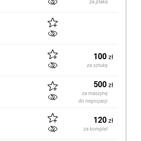
za ptaka
100
zł
za sztukę
500
zł
za maszynę
do negocjacji
120
zł
za komplet