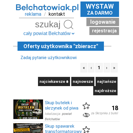
WYSTAW
ZA DARMO
reklama
/
kontakt
logowanie
Szukaj
rejestracja
Oferty użytkownika "zbieracz"
Zadaj pytanie użytkownikowi
«
‹
1
›
»
najciekawsze
najnowsze
najtańsze
najdroższe
Skup butelek i
18
skrzynek od piwa
za Skrzynka z butelkami
lokalizacja:
powiat
Bełchatów
Skup spawarek
transformatorowy