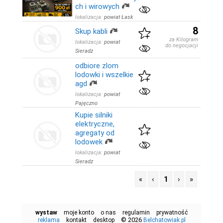
ch i wirowych
lokalizacja:
powiat Łask
8
Skup kabli
za Kilogram
lokalizacja:
powiat
do negocjacji
Sieradz
odbiore zlom
lodowki i wszelkie
agd
lokalizacja:
powiat
Pajęczno
Kupie silniki
elektryczne,
agregaty od
lodowek
lokalizacja:
powiat
Sieradz
«
‹
1
›
»
wystaw
moje konto
o nas
regulamin
prywatność
© 2026
reklama
kontakt
desktop
Belchatowiak.pl