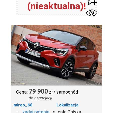
(nieaktualna)!
79 900
Cena:
zł / samochód
do negocjacji
mireo_68
Lokalizacja
zadaj pytanie
cała Polska