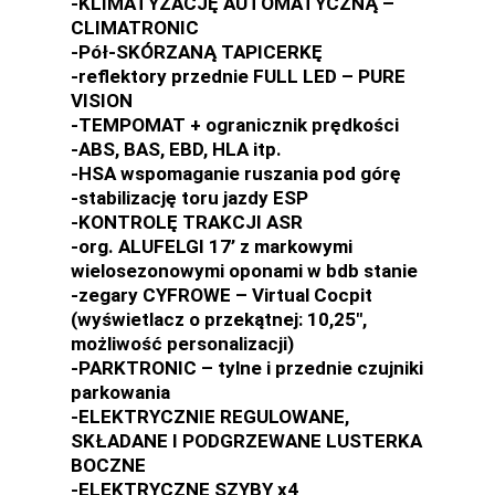
-KLIMATYZACJĘ AUTOMATYCZNĄ –
CLIMATRONIC
-Pół-SKÓRZANĄ TAPICERKĘ
-reflektory przednie FULL LED – PURE
VISION
-TEMPOMAT + ogranicznik prędkości
-ABS, BAS, EBD, HLA itp.
-HSA wspomaganie ruszania pod górę
-stabilizację toru jazdy ESP
-KONTROLĘ TRAKCJI ASR
-org. ALUFELGI 17’ z markowymi
wielosezonowymi oponami w bdb stanie
-zegary CYFROWE – Virtual Cocpit
(wyświetlacz o przekątnej: 10,25″,
możliwość personalizacji)
-PARKTRONIC – tylne i przednie czujniki
parkowania
-ELEKTRYCZNIE REGULOWANE,
SKŁADANE I PODGRZEWANE LUSTERKA
BOCZNE
-ELEKTRYCZNE SZYBY x4