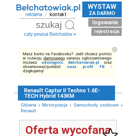
WYSTAW
ZA DARMO
reklama
/
kontakt
logowanie
Szukaj
rejestracja
⊗
Masz konto na Facebooku? Jeśli chcesz pomóc
w rozwoju
darmowego
serwisu ogłoszeniowego
możesz
udostępnić Belchatowiak.pl
oraz
obserwować/polubić
nasz profil FB
-
dziękujemy!
Renault Captur II Techno 1.6E-
TECH Hybrid 143KM
Główna
›
Motoryzacja
›
Samochody osobowe
›
Renault
Oferta wycofana