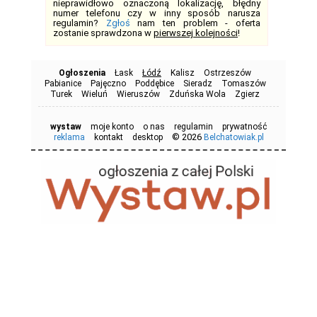
nieprawidłowo oznaczoną lokalizację, błędny
numer telefonu czy w inny sposób narusza
regulamin?
Zgłoś
nam ten problem - oferta
zostanie sprawdzona w
pierwszej kolejności
!
Ogłoszenia
Łask
Łódź
Kalisz
Ostrzeszów
Pabianice
Pajęczno
Poddębice
Sieradz
Tomaszów
Turek
Wieluń
Wieruszów
Zduńska Wola
Zgierz
wystaw
moje konto
o nas
regulamin
prywatność
© 2026
reklama
kontakt
desktop
Belchatowiak.pl