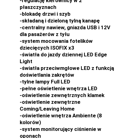
-regulację kierownicy w 2
płaszczyznach
-blokadę drzwi i szyb
-składaną i dzieloną tylną kanapę
-centralny nawiew, gniazda USB i 12V
dla pasażerów z tyłu
-system mocowania fotelików
dziecięcych ISOFIX x3
-światła do jazdy dziennej LED Edge
Light
-światła przeciwmgłowe LED z funkcją
doświetlania zakrętów
-tylne lampy Full LED
-pełne oświetlenie wnętrza LED
-oświetlenie zewnętrznych klamek
-oświetlenie zewnętrzne
Coming/Leaving Home
-oświetlenie wnętrza Ambiente (8
kolorów)
-system monitorujący ciśnienie w
oponach