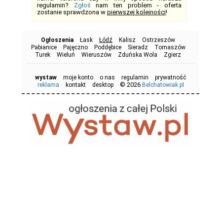
regulamin?
Zgłoś
nam ten problem - oferta
zostanie sprawdzona w
pierwszej kolejności
!
Ogłoszenia
Łask
Łódź
Kalisz
Ostrzeszów
Pabianice
Pajęczno
Poddębice
Sieradz
Tomaszów
Turek
Wieluń
Wieruszów
Zduńska Wola
Zgierz
wystaw
moje konto
o nas
regulamin
prywatność
© 2026
reklama
kontakt
desktop
Belchatowiak.pl