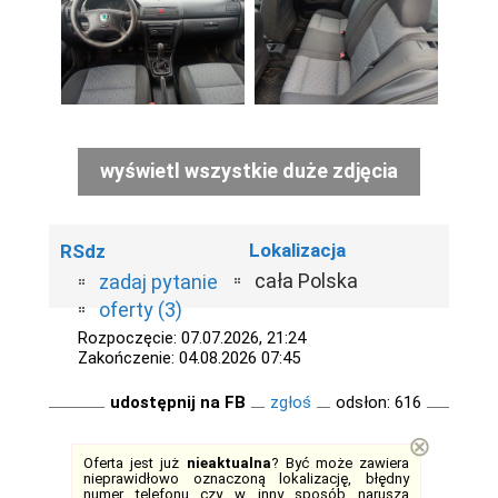
wyświetl wszystkie duże zdjęcia
Lokalizacja
RSdz
cała Polska
zadaj pytanie
oferty (3)
Rozpoczęcie: 07.07.2026, 21:24
Zakończenie: 04.08.2026 07:45
udostępnij na FB
zgłoś
odsłon: 616
⊗
Oferta jest już
nieaktualna
? Być może zawiera
nieprawidłowo oznaczoną lokalizację, błędny
numer telefonu czy w inny sposób narusza