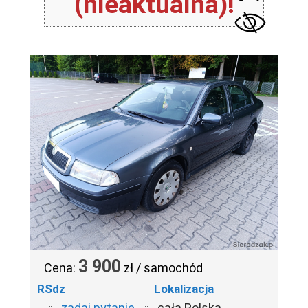
(nieaktualna)!
3 900
Cena:
zł / samochód
RSdz
Lokalizacja
zadaj pytanie
cała Polska