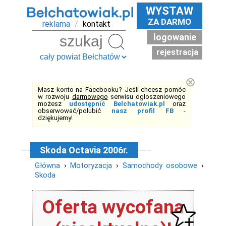
WYSTAW
ZA DARMO
reklama
/
kontakt
logowanie
Szukaj
rejestracja
⊗
Masz konto na Facebooku? Jeśli chcesz pomóc
w rozwoju
darmowego
serwisu ogłoszeniowego
możesz
udostępnić Belchatowiak.pl
oraz
obserwować/polubić
nasz profil FB
-
dziękujemy!
Skoda Octavia 2006r.
Główna
›
Motoryzacja
›
Samochody osobowe
›
Skoda
Oferta wycofana