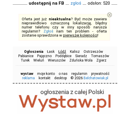
udostępnij na FB
zgłoś
odsłon: 520
⊗
Oferta jest już
nieaktualna
? Być może zawiera
nieprawidłowo oznaczoną lokalizację, błędny
numer telefonu czy w inny sposób narusza
regulamin?
Zgłoś
nam ten problem - oferta
zostanie sprawdzona w
pierwszej kolejności
!
Ogłoszenia
Łask
Łódź
Kalisz
Ostrzeszów
Pabianice
Pajęczno
Poddębice
Sieradz
Tomaszów
Turek
Wieluń
Wieruszów
Zduńska Wola
Zgierz
wystaw
moje konto
o nas
regulamin
prywatność
© 2026
reklama
kontakt
desktop
Belchatowiak.pl