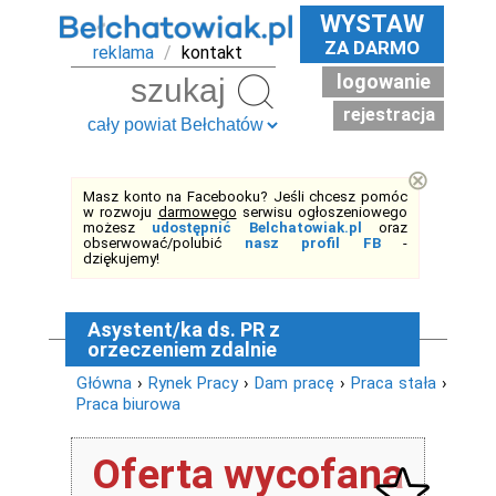
WYSTAW
ZA DARMO
reklama
/
kontakt
logowanie
Szukaj
rejestracja
⊗
Masz konto na Facebooku? Jeśli chcesz pomóc
w rozwoju
darmowego
serwisu ogłoszeniowego
możesz
udostępnić Belchatowiak.pl
oraz
obserwować/polubić
nasz profil FB
-
dziękujemy!
Asystent/ka ds. PR z
orzeczeniem zdalnie
Główna
›
Rynek Pracy
›
Dam pracę
›
Praca stała
›
Praca biurowa
Oferta wycofana