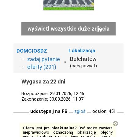
wyświetl wszystkie duże zdjęcia
Lokalizacja
DOMCIOSDZ
Bełchatów
zadaj pytanie
(cały powiat)
oferty (291)
Wygasa za 22 dni
Rozpoczęcie: 29.01.2026, 12:46
Zakończenie: 30.08.2026, 11:07
udostępnij na FB
zgłoś
odsłon: 451
⊗
Oferta jest już
nieaktualna
? Być może zawiera
nieprawidłowo oznaczoną lokalizację, błędny
numer telefonu czy w inny sposób narusza