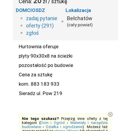
20
Cena:
zł / sztukę
DOMCIOSDZ
Lokalizacja
zadaj pytanie
Bełchatów
(cały powiat)
oferty (291)
zgłoś
Hurtownia oferuje
plyty 90x30x8 na ścieżki
pozostałość po budowie
Cena za sztukę
kom. 883 183 933
Sieradz ul. Pow 219
⊗
Nie tego szukasz?
Przejrzyj inne oferty z tej
kategorii (
Dom i Ogród
›
Materiały i narzędzia
budowlane
›
Działka i ogrodzenie
). Możesz też
zawsze przejść na
stronę główną
lub skorzystać z