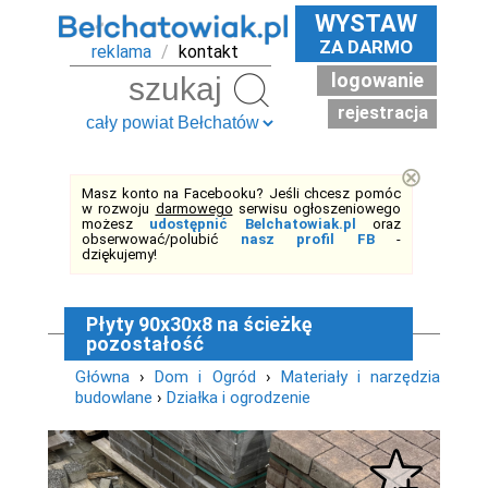
WYSTAW
ZA DARMO
reklama
/
kontakt
logowanie
Szukaj
rejestracja
⊗
Masz konto na Facebooku? Jeśli chcesz pomóc
w rozwoju
darmowego
serwisu ogłoszeniowego
możesz
udostępnić Belchatowiak.pl
oraz
obserwować/polubić
nasz profil FB
-
dziękujemy!
Płyty 90x30x8 na ścieżkę
pozostałość
Główna
›
Dom i Ogród
›
Materiały i narzędzia
budowlane
›
Działka i ogrodzenie