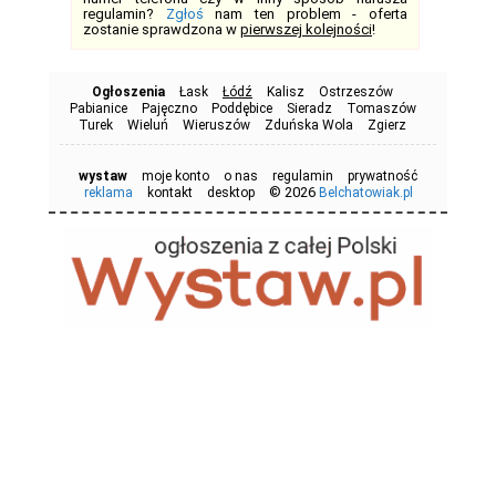
regulamin?
Zgłoś
nam ten problem - oferta
zostanie sprawdzona w
pierwszej kolejności
!
Ogłoszenia
Łask
Łódź
Kalisz
Ostrzeszów
Pabianice
Pajęczno
Poddębice
Sieradz
Tomaszów
Turek
Wieluń
Wieruszów
Zduńska Wola
Zgierz
wystaw
moje konto
o nas
regulamin
prywatność
© 2026
reklama
kontakt
desktop
Belchatowiak.pl