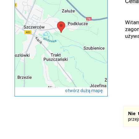
Cena
Witam
zagon
używa
otwórz dużą mapę
Nie 
prze