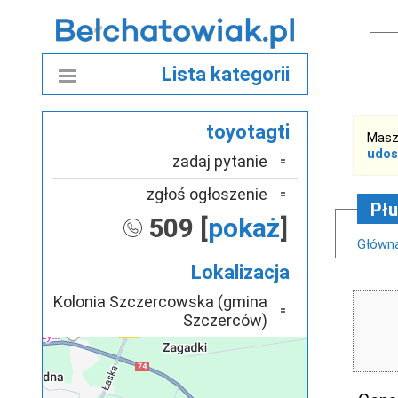
Lista kategorii
toyotagti
Masz
udos
zadaj pytanie
zgłoś ogłoszenie
Płu
509 [
pokaż
]
Główn
Lokalizacja
Kolonia Szczercowska (gmina
Szczerców)