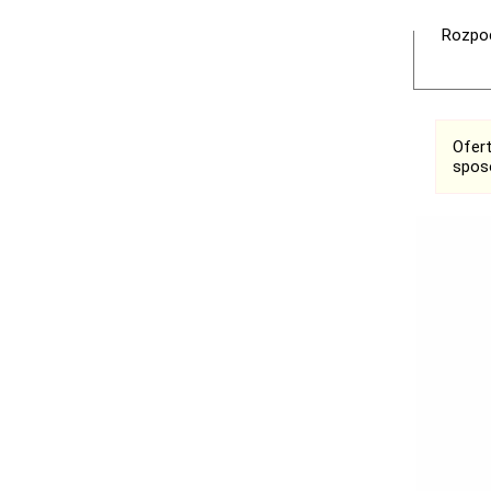
Rozpoc
Ofer
spos
Ogłoszenia
Łask
Łódź
Kalisz