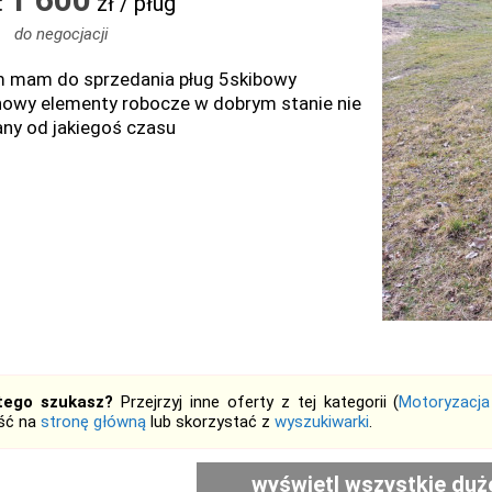
:
zł / pług
do negocjacji
 mam do sprzedania pług 5skibowy
owy elementy robocze w dobrym stanie nie
ny od jakiegoś czasu
tego szukasz?
Przejrzyj inne oferty z tej kategorii (
Motoryzacja
jść na
stronę główną
lub skorzystać z
wyszukiwarki
.
wyświetl wszystkie duż