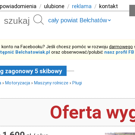
powiadomienia
/
ulubione
/
reklama
/
kontakt
Szukaj
 konto na Facebooku? Jeśli chcesz pomóc w rozwoju
darmowego
tępnić Belchatowiak.pl
oraz obserwować/polubić
nasz profil FB
g zagonowy 5 skibowy
a
›
Motoryzacja
›
Maszyny rolnicze
›
Pługi
Oferta wyg
1 600