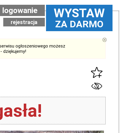
logowanie
WYSTAW
ZA DARMO
rejestracja
⊗
serwisu ogłoszeniowego możesz
- dziękujemy!
asła!