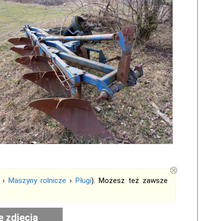
⊗
›
Maszyny rolnicze
›
Pługi
). Możesz też zawsze
e zdjęcia