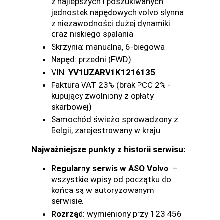
z najlepszych i poszukiwanych
jednostek napędowych volvo słynna
z niezawodności dużej dynamiki
oraz niskiego spalania
Skrzynia: manualna, 6-biegowa
Napęd: przedni (FWD)
VIN:
YV1UZARV1K1216135
Faktura VAT 23% (brak PCC 2% -
kupujący zwolniony z opłaty
skarbowej)
Samochód świeżo sprowadzony z
Belgii, zarejestrowany w kraju.
Najważniejsze punkty z historii serwisu:
Regularny serwis w ASO Volvo
–
wszystkie wpisy od początku do
końca są w autoryzowanym
serwisie.
Rozrząd
: wymieniony przy 123 456