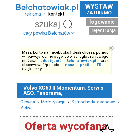
WYSTAW
ZA DARMO
reklama
/
kontakt
logowanie
Szukaj
rejestracja
⊗
Masz konto na Facebooku? Jeśli chcesz pomóc
w rozwoju
darmowego
serwisu ogłoszeniowego
możesz
udostępnić Belchatowiak.pl
oraz
obserwować/polubić
nasz profil FB
-
dziękujemy!
Volvo XC60 II Momentum, Serwis
ASO, Panorama,
Główna
›
Motoryzacja
›
Samochody osobowe
›
Volvo
Oferta wycofana