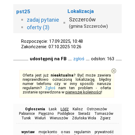
Lokalizacja
pst25
Szczerców
zadaj pytanie
(gmina Szczerców)
oferty (3)
Rozpoczęcie: 17.09.2025, 10:48
Zakończenie: 07.10.2025 10:26
udostępnij na FB
zgłoś
odsłon: 163
⊗
Oferta jest już
nieaktualna
? Być może zawiera
nieprawidłowo oznaczoną lokalizację, błędny
numer telefonu czy w inny sposób narusza
regulamin?
Zgłoś
nam ten problem - oferta
zostanie sprawdzona w
pierwszej kolejności
!
Ogłoszenia
Łask
Łódź
Kalisz
Ostrzeszów
Pabianice
Pajęczno
Poddębice
Sieradz
Tomaszów
Turek
Wieluń
Wieruszów
Zduńska Wola
Zgierz
wystaw
moje konto
o nas
regulamin
prywatność