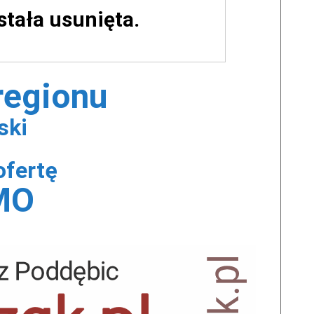
ostała usunięta.
 regionu
ski
ofertę
MO