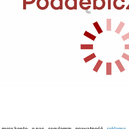
moje konto
o nas
regulamin
prywatność
reklama