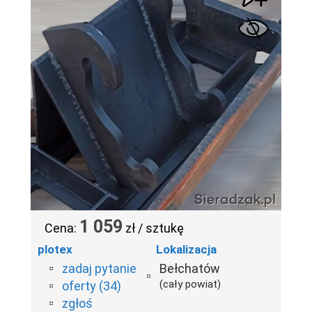
1 059
Cena:
zł / sztukę
plotex
Lokalizacja
zadaj pytanie
Bełchatów
(cały powiat)
oferty (34)
zgłoś