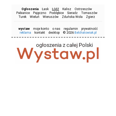
Ogłoszenia
Łask
Łódź
Kalisz
Ostrzeszów
Pabianice
Pajęczno
Poddębice
Sieradz
Tomaszów
Turek
Wieluń
Wieruszów
Zduńska Wola
Zgierz
wystaw
moje konto
o nas
regulamin
prywatność
© 2026
reklama
kontakt
desktop
Belchatowiak.pl