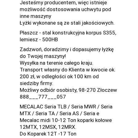
Jesteśmy producentem, więc istnieje
możliwość dostosowania uchwytu pod
inne maszyny
Łyżki wykonane są ze stali jakościowych.
Płaszcz - stal konstrukcyjna korpus S355,
lemiesz - 500HB
Zadzwoń, doradzimy i dopasujemy łyżkę
do Twojej maszyny!
Wysyłka na terenie całego kraju.
Transport własny do Klienta w kwocie ok.
200 zł, w odległości ok 100 km od
siedziby firmy.
Możliwy odbiór osobisty, 98-270 Złoczew
888___777___057
MECALAC Seria TLB / Seria MWR / Seria
MTX / Seria TA / Seria AS / Seria e
Mecalac midi 10-12 Ton koparki kołowe
12MTX, 12MSX, 12MRX.
Do Koparek 12T -17 Ton