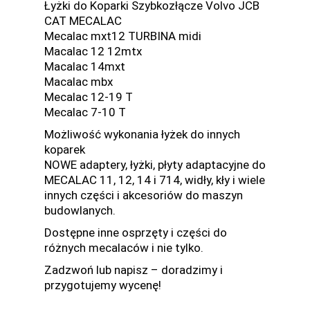
Łyżki do Koparki Szybkozłącze Volvo JCB
CAT MECALAC
Mecalac mxt12 TURBINA midi
Macalac 12 12mtx
Macalac 14mxt
Macalac mbx
Mecalac 12-19 T
Mecalac 7-10 T
Możliwość wykonania łyżek do innych
koparek
NOWE adaptery, łyżki, płyty adaptacyjne do
MECALAC 11, 12, 14 i 714, widły, kły i wiele
innych części i akcesoriów do maszyn
budowlanych.
Dostępne inne osprzęty i części do
różnych mecalaców i nie tylko.
Zadzwoń lub napisz – doradzimy i
przygotujemy wycenę!