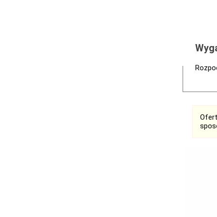
Wyga
Rozpoc
Ofer
spos