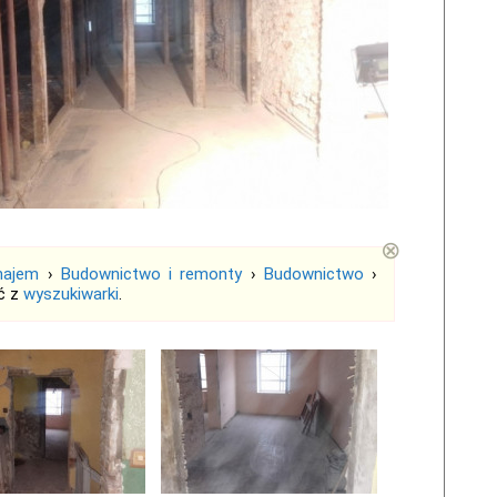
⊗
najem
›
Budownictwo i remonty
›
Budownictwo
›
ć z
wyszukiwarki
.