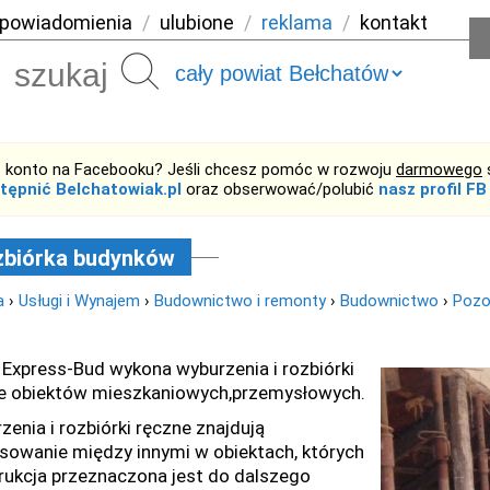
powiadomienia
/
ulubione
/
reklama
/
kontakt
Szukaj
 konto na Facebooku? Jeśli chcesz pomóc w rozwoju
darmowego
tępnić Belchatowiak.pl
oraz obserwować/polubić
nasz profil FB
zbiórka budynków
a
›
Usługi i Wynajem
›
Budownictwo i remonty
›
Budownictwo
›
Pozo
 Express-Bud wykona wyburzenia i rozbiórki
e obiektów mieszkaniowych,przemysłowych.
zenia i rozbiórki ręczne znajdują
sowanie między innymi w obiektach, których
rukcja przeznaczona jest do dalszego