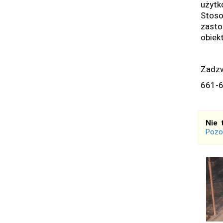
użytk
Stoso
zasto
obiek
Zadzw
661-
Nie 
Pozo