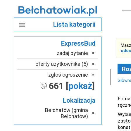
Lista kategorii
ExpressBud
Masz
udos
zadaj pytanie
oferty użytkownika (5)
Ro
zgłoś ogłoszenie
Główn
661 [
pokaż
]
Firma
Lokalizacja
ręczn
Bełchatów (gmina
Wybur
Bełchatów)
zasto
konst