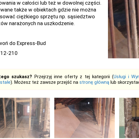
owania w całości lub też w dowolnej części.
wane także w obiektach gdzie nie można
sować ciężkiego sprzętu np. sąsiedztwo
tów narażonych na uszkodzenie.
oń do Express-Bud
612-210
tego szukasz?
Przejrzyj inne oferty z tej kategorii (
Usługi i Wy
stałe
). Możesz też zawsze przejść na
stronę główną
lub skorzysta