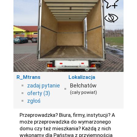
R_Mtrans
Lokalizacja
zadaj pytanie
Bełchatów
(cały powiat)
oferty (3)
zgłoś
Przeprowadzka? Biura, firmy, instytucji? A
może przeprowadzka do wymarzonego
domu czy też mieszkania? Każdą z nich
wykonamy dla Państwa z przyjemnością