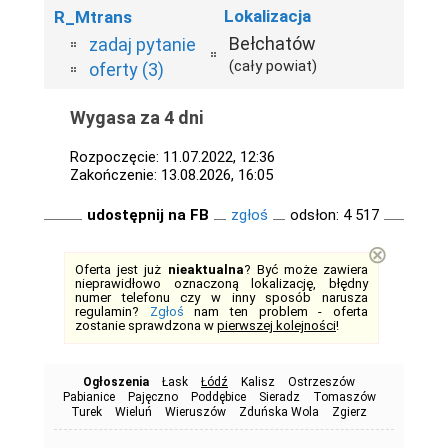
Lokalizacja
R_Mtrans
Bełchatów
zadaj pytanie
(cały powiat)
oferty (3)
Wygasa za 4 dni
Rozpoczęcie: 11.07.2022, 12:36
Zakończenie: 13.08.2026, 16:05
udostępnij na FB
zgłoś
odsłon: 4 517
⊗
Oferta jest już
nieaktualna
? Być może zawiera
nieprawidłowo oznaczoną lokalizację, błędny
numer telefonu czy w inny sposób narusza
regulamin?
Zgłoś
nam ten problem - oferta
zostanie sprawdzona w
pierwszej kolejności
!
Ogłoszenia
Łask
Łódź
Kalisz
Ostrzeszów
Pabianice
Pajęczno
Poddębice
Sieradz
Tomaszów
Turek
Wieluń
Wieruszów
Zduńska Wola
Zgierz