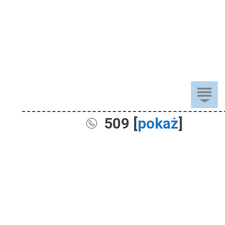
509 [
pokaż
]
Sprzedaż
Dla Dzieci
Dom i Ogród
Akcesoria ogrodowe