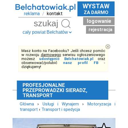
WYSTAW
ZA DARMO
reklama
/
kontakt
logowanie
Szukaj
rejestracja
⊗
Masz konto na Facebooku? Jeśli chcesz pomóc
w rozwoju
darmowego
serwisu ogłoszeniowego
możesz
udostępnić Belchatowiak.pl
oraz
obserwować/polubić
nasz profil FB
-
dziękujemy!
PROFESJONALNE
PRZEPROWADZKI SIERADZ,
TRANSPORT
Główna
›
Usługi i Wynajem
›
Motoryzacja i
transport
›
Transport i spedycja