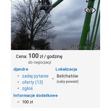
100
Cena:
zł / godzinę
do negocjacji
djandre
Lokalizacja
zadaj pytanie
Bełchatów
(cały powiat)
oferty (13)
zgłoś
Informacje dodatkowe
100 zł