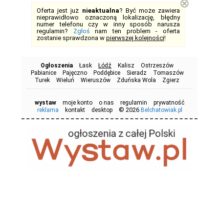
⊗
Oferta jest już
nieaktualna
? Być może zawiera
nieprawidłowo oznaczoną lokalizację, błędny
numer telefonu czy w inny sposób narusza
regulamin?
Zgłoś
nam ten problem - oferta
zostanie sprawdzona w
pierwszej kolejności
!
Ogłoszenia
Łask
Łódź
Kalisz
Ostrzeszów
Pabianice
Pajęczno
Poddębice
Sieradz
Tomaszów
Turek
Wieluń
Wieruszów
Zduńska Wola
Zgierz
wystaw
moje konto
o nas
regulamin
prywatność
© 2026
reklama
kontakt
desktop
Belchatowiak.pl