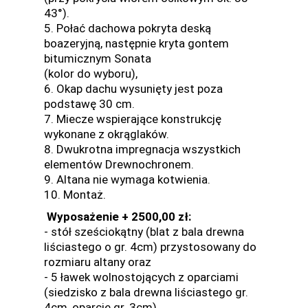
43°).
5. Połać dachowa pokryta deską
boazeryjną, następnie kryta gontem
bitumicznym Sonata
(kolor do wyboru),
6. Okap dachu wysunięty jest poza
podstawę 30 cm.
7. Miecze wspierające konstrukcję
wykonane z okrąglaków.
8. Dwukrotna impregnacja wszystkich
elementów Drewnochronem.
9. Altana nie wymaga kotwienia.
10. Montaż.
Wyposażenie + 2500,00 zł:
- stół sześciokątny (blat z bala drewna
liściastego o gr. 4cm) przystosowany do
rozmiaru altany oraz
- 5 ławek wolnostojących z oparciami
(siedzisko z bala drewna liściastego gr.
4cm, oparcie gr. 3cm).