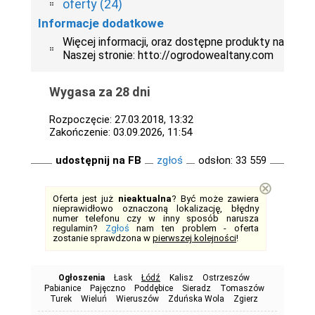
oferty (24)
Informacje dodatkowe
Więcej informacji, oraz dostępne produkty na
Naszej stronie: htto://ogrodowealtany.com
Wygasa za 28 dni
Rozpoczęcie: 27.03.2018, 13:32
Zakończenie: 03.09.2026, 11:54
udostępnij na FB
zgłoś
odsłon: 33 559
⊗
Oferta jest już
nieaktualna
? Być może zawiera
nieprawidłowo oznaczoną lokalizację, błędny
numer telefonu czy w inny sposób narusza
regulamin?
Zgłoś
nam ten problem - oferta
zostanie sprawdzona w
pierwszej kolejności
!
Ogłoszenia
Łask
Łódź
Kalisz
Ostrzeszów
Pabianice
Pajęczno
Poddębice
Sieradz
Tomaszów
Turek
Wieluń
Wieruszów
Zduńska Wola
Zgierz