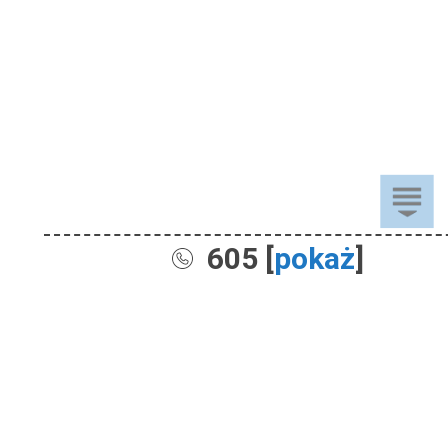
605 [
pokaż
]
Sprzedaż
Dla Dzieci
Dom i Ogród
Akcesoria ogrodowe