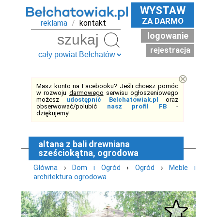
WYSTAW
ZA DARMO
reklama
/
kontakt
logowanie
Szukaj
rejestracja
⊗
Masz konto na Facebooku? Jeśli chcesz pomóc
w rozwoju
darmowego
serwisu ogłoszeniowego
możesz
udostępnić Belchatowiak.pl
oraz
obserwować/polubić
nasz profil FB
-
dziękujemy!
altana z bali drewniana
sześciokątna, ogrodowa
Główna
›
Dom i Ogród
›
Ogród
›
Meble i
architektura ogrodowa