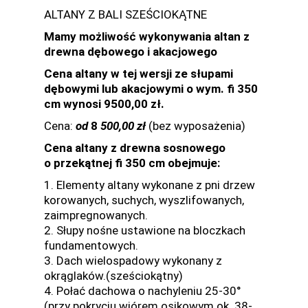
ALTANY Z BALI SZEŚCIOKĄTNE
Mamy możliwość wykonywania altan z
drewna dębowego i akacjowego
Cena altany w tej wersji ze słupami
dębowymi lub akacjowymi o wym. fi 350
cm wynosi 9500,00 zł.
Cena:
od
8
5
00,00 zł
(bez wyposażenia)
Cena altany z drewna sosnowego
o przekątnej fi 350 cm obejmuje:
1. Elementy altany wykonane z pni drzew
korowanych, suchych, wyszlifowanych,
zaimpregnowanych.
2. Słupy nośne ustawione na bloczkach
fundamentowych.
3. Dach wielospadowy wykonany z
okrąglaków.(sześciokątny)
4. Połać dachowa o nachyleniu 25-30°
(przy pokryciu wiórem osikowym ok. 38-