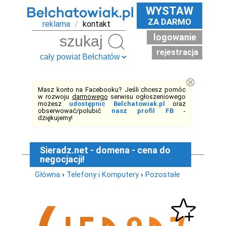
WYSTAW
ZA DARMO
reklama
/
kontakt
logowanie
Szukaj
rejestracja
⊗
Masz konto na Facebooku? Jeśli chcesz pomóc
w rozwoju
darmowego
serwisu ogłoszeniowego
możesz
udostępnić Belchatowiak.pl
oraz
obserwować/polubić
nasz profil FB
-
dziękujemy!
Sieradz.net - domena - cena do
negocjacji!
Główna
›
Telefony i Komputery
›
Pozostałe