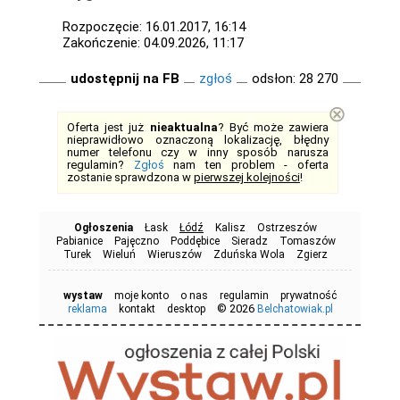
Rozpoczęcie: 16.01.2017, 16:14
Zakończenie: 04.09.2026, 11:17
udostępnij na FB
zgłoś
odsłon: 28 270
⊗
Oferta jest już
nieaktualna
? Być może zawiera
nieprawidłowo oznaczoną lokalizację, błędny
numer telefonu czy w inny sposób narusza
regulamin?
Zgłoś
nam ten problem - oferta
zostanie sprawdzona w
pierwszej kolejności
!
Ogłoszenia
Łask
Łódź
Kalisz
Ostrzeszów
Pabianice
Pajęczno
Poddębice
Sieradz
Tomaszów
Turek
Wieluń
Wieruszów
Zduńska Wola
Zgierz
wystaw
moje konto
o nas
regulamin
prywatność
© 2026
reklama
kontakt
desktop
Belchatowiak.pl