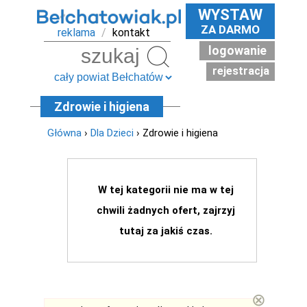
WYSTAW
ZA DARMO
reklama
/
kontakt
logowanie
Szukaj
rejestracja
Zdrowie i higiena
Główna
›
Dla Dzieci
› Zdrowie i higiena
W tej kategorii nie ma w tej
chwili żadnych ofert, zajrzyj
tutaj za jakiś czas.
⊗