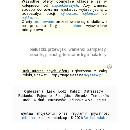
Wszystkie oferty domyślnie układane są w
kolejności od
najciekawszych
. Aby zmienić
sposób
sortowania
wystarczy wybrać jedną z
pozostałych opcji:
najnowsze
,
najtańsze
lub
najdroższe
.
Oferty
promowane
prezentowane są dodatkowo
na początku listy, a
ulubione
wyświetlane
priorytetowo.
pieluszki, przewijaki, wanienki, pampersy,
nocniki, pieluchy, termometry, inhalatory
⊗
Brak interesujących ofert?
Ogłoszenia z całej
Polski, a nawet Europy znajdziesz na
Wystaw.pl
.
Ogłoszenia
Łask
Łódź
Kalisz
Ostrzeszów
Pabianice
Pajęczno
Poddębice
Sieradz
Tomaszów
Turek
Wieluń
Wieruszów
Zduńska Wola
Zgierz
wystaw
moje konto
o nas
regulamin
prywatność
© 2026
reklama
kontakt
desktop
Belchatowiak.pl