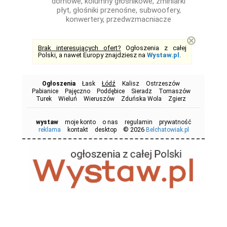
domowe, kolumny głośnikowe, zminiarki
płyt, głośniki przenośne, subwoofery,
konwertery, przedwzmacniacze
⊗
Brak interesujących ofert?
Ogłoszenia z całej
Polski, a nawet Europy znajdziesz na
Wystaw.pl
.
Ogłoszenia
Łask
Łódź
Kalisz
Ostrzeszów
Pabianice
Pajęczno
Poddębice
Sieradz
Tomaszów
Turek
Wieluń
Wieruszów
Zduńska Wola
Zgierz
wystaw
moje konto
o nas
regulamin
prywatność
© 2026
reklama
kontakt
desktop
Belchatowiak.pl