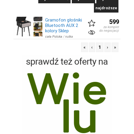
najdroższe
Gramofon głośniki
599
Bluetooth AUX 2
za komplet
kolory Sklep
do negocjacji
cała Polska
/
nutka
«
‹
1
›
»