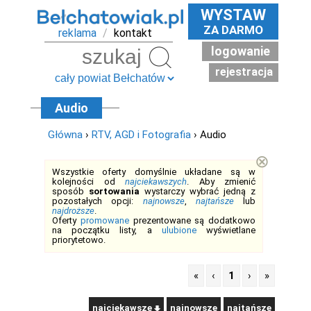
WYSTAW
ZA DARMO
reklama
/
kontakt
logowanie
Szukaj
rejestracja
Audio
Główna
›
RTV, AGD i Fotografia
› Audio
⊗
Wszystkie oferty domyślnie układane są w
kolejności od
najciekawszych
. Aby zmienić
sposób
sortowania
wystarczy wybrać jedną z
pozostałych opcji:
najnowsze
,
najtańsze
lub
najdroższe
.
Oferty
promowane
prezentowane są dodatkowo
na początku listy, a
ulubione
wyświetlane
priorytetowo.
«
‹
1
›
»
najciekawsze
najnowsze
najtańsze