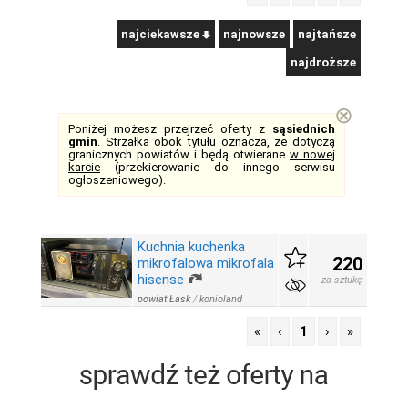
najciekawsze
najnowsze
najtańsze
najdroższe
⊗
Poniżej możesz przejrzeć oferty z
sąsiednich
gmin
. Strzałka obok tytułu oznacza, że dotyczą
granicznych powiatów i będą otwierane
w nowej
karcie
(przekierowanie do innego serwisu
ogłoszeniowego).
Kuchnia kuchenka
220
mikrofalowa mikrofala
hisense
za sztukę
powiat Łask
/
konioland
«
‹
1
›
»