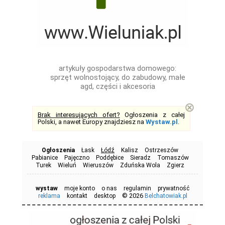
artykuły gospodarstwa domowego:
sprzęt wolnostojący, do zabudowy, małe
agd, części i akcesoria
⊗
Brak interesujących ofert?
Ogłoszenia z całej
Polski, a nawet Europy znajdziesz na
Wystaw.pl
.
Ogłoszenia
Łask
Łódź
Kalisz
Ostrzeszów
Pabianice
Pajęczno
Poddębice
Sieradz
Tomaszów
Turek
Wieluń
Wieruszów
Zduńska Wola
Zgierz
wystaw
moje konto
o nas
regulamin
prywatność
© 2026
reklama
kontakt
desktop
Belchatowiak.pl