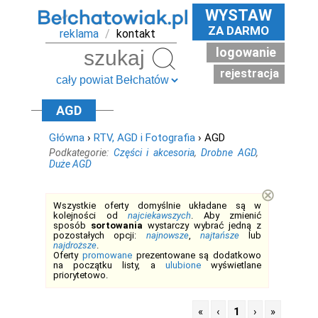
WYSTAW
ZA DARMO
reklama
/
kontakt
logowanie
Szukaj
rejestracja
AGD
Główna
›
RTV, AGD i Fotografia
› AGD
Podkategorie:
Części i akcesoria
,
Drobne AGD
,
Duże AGD
⊗
Wszystkie oferty domyślnie układane są w
kolejności od
najciekawszych
. Aby zmienić
sposób
sortowania
wystarczy wybrać jedną z
pozostałych opcji:
najnowsze
,
najtańsze
lub
najdroższe
.
Oferty
promowane
prezentowane są dodatkowo
na początku listy, a
ulubione
wyświetlane
priorytetowo.
«
‹
1
›
»