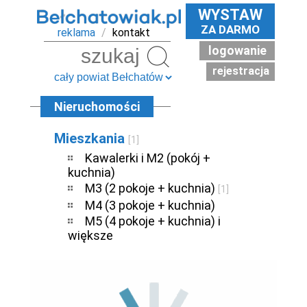
WYSTAW
ZA DARMO
reklama
/
kontakt
logowanie
Szukaj
rejestracja
Nieruchomości
Mieszkania
[1]
Kawalerki i M2 (pokój +
kuchnia)
M3 (2 pokoje + kuchnia)
[1]
M4 (3 pokoje + kuchnia)
M5 (4 pokoje + kuchnia) i
większe