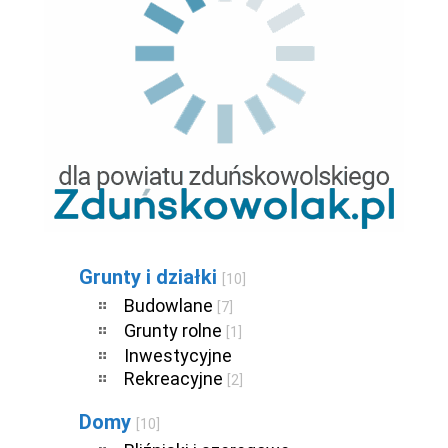
Grunty i działki
[10]
Budowlane
[7]
Grunty rolne
[1]
Inwestycyjne
Rekreacyjne
[2]
Domy
[10]