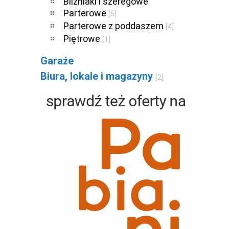
Bliźniaki i szeregowe
Parterowe
[5]
Parterowe z poddaszem
[4]
Piętrowe
[1]
Garaże
Biura, lokale i magazyny
[2]