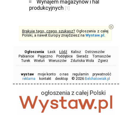
Wynajem magazynów i hal
produkcyjnych
[1]
⊗
Brakuje tego, czego szukasz?
Ogłoszenia z całej
Polski, a nawet Europy znajdziesz na
Wystaw.pl
.
Ogłoszenia
Łask
Łódź
Kalisz
Ostrzeszów
Pabianice
Pajęczno
Poddębice
Sieradz
Tomaszów
Turek
Wieluń
Wieruszów
Zduńska Wola
Zgierz
wystaw
moje konto
o nas
regulamin
prywatność
© 2026
reklama
kontakt
desktop
Belchatowiak.pl