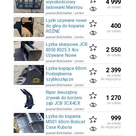
4 999
wysokościowy
ładowarki Manitou
za sztukę
powiat Bełchatów
/
plotex
Łyżki używane nowe
400
do gliny do kopania
RÓŻNE
za sztukę
powiat Bełchatów
/
plotex
Łyżka skarpowa JCB
2 550
8050 8025 3 4cx
Używane Nowe
za sztukę
powiat Bełchatów
/
plotex
Łyżka kopiąca 60cm
2 399
Podsiębierna
za sztukę
szybkozłącze
do negocjacji
powiat Bełchatów
/
plotex
Riper dwuzębny
1 270
zrywak do korzeni
ząb JCB 3CX4CX
za sztukę
powiat Bełchatów
/
plotex
Łyżka do kopania
999
MS01 60cm Bobcat
za sztukę
Case Kubota
do negocjacji
powiat Bełchatów
/
plotex