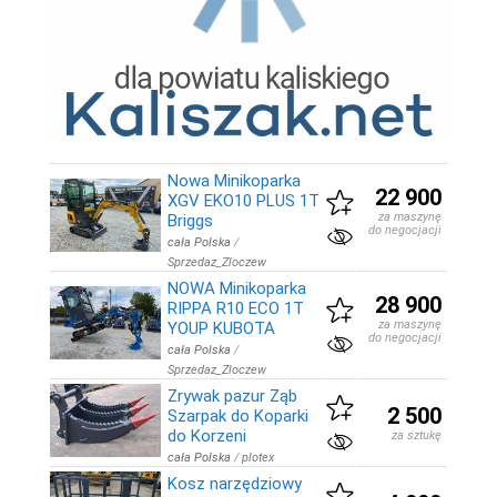
Nowa Minikoparka
22 900
XGV EKO10 PLUS 1T
za maszynę
Briggs
do negocjacji
cała Polska
/
Sprzedaz_Zloczew
NOWA Minikoparka
28 900
RIPPA R10 ECO 1T
za maszynę
YOUP KUBOTA
do negocjacji
cała Polska
/
Sprzedaz_Zloczew
Zrywak pazur Ząb
2 500
Szarpak do Koparki
do Korzeni
za sztukę
cała Polska
/
plotex
Kosz narzędziowy