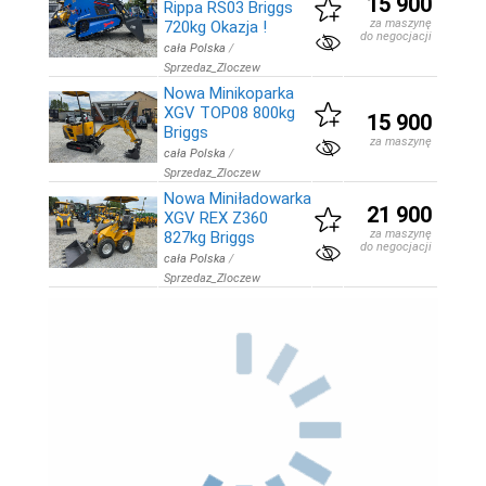
15 900
Rippa RS03 Briggs
za maszynę
720kg Okazja !
do negocjacji
cała Polska
/
Sprzedaz_Zloczew
Nowa Minikoparka
XGV TOP08 800kg
15 900
Briggs
za maszynę
cała Polska
/
Sprzedaz_Zloczew
Nowa Miniładowarka
21 900
XGV REX Z360
za maszynę
827kg Briggs
do negocjacji
cała Polska
/
Sprzedaz_Zloczew