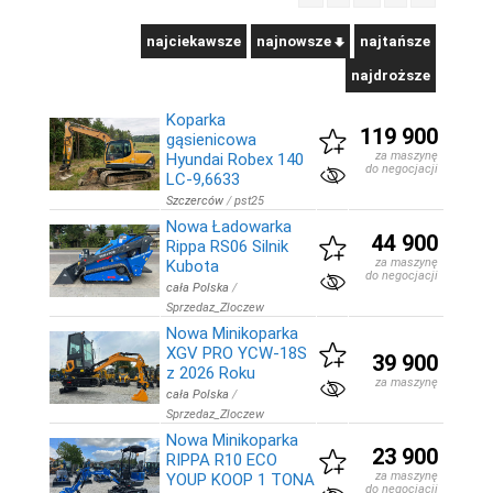
najciekawsze
najnowsze
najtańsze
najdroższe
Koparka
119 900
gąsienicowa
za maszynę
Hyundai Robex 140
do negocjacji
LC-9,6633
Szczerców
/
pst25
Nowa Ładowarka
44 900
Rippa RS06 Silnik
za maszynę
Kubota
do negocjacji
cała Polska
/
Sprzedaz_Zloczew
Nowa Minikoparka
XGV PRO YCW-18S
39 900
z 2026 Roku
za maszynę
cała Polska
/
Sprzedaz_Zloczew
Nowa Minikoparka
23 900
RIPPA R10 ECO
za maszynę
YOUP KOOP 1 TONA
do negocjacji