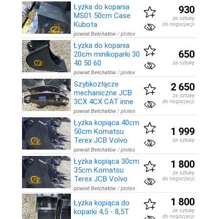
Łyżka do kopania
930
MS01 50cm Case
za sztukę
Kubota
do negocjacji
powiat Bełchatów
/
plotex
Łyżka do kopania
650
20cm minikoparki 30
40 50 60
za sztukę
powiat Bełchatów
/
plotex
Szybkozłącze
2 650
mechaniczne JCB
za sztukę
3CX 4CX CAT inne
do negocjacji
powiat Bełchatów
/
plotex
Łyżka kopiąca 40cm
1 999
50cm Komatsu
Terex JCB Volvo
za sztukę
powiat Bełchatów
/
plotex
Łyżka kopiąca 30cm
1 800
35cm Komatsu
za sztukę
Terex JCB Volvo
do negocjacji
powiat Bełchatów
/
plotex
1 800
Łyżka kopiąca do
koparki 4,5 - 8,5T
za sztukę
do negocjacji