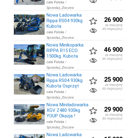
cała Polska
/
Sprzedaz_Zloczew
Nowa Ładowarka
26 900
Rippa RS04 930kg
za maszynę
Kubota
do negocjacji
cała Polska
/
Sprzedaz_Zloczew
Nowa Minikoparka
46 900
RIPPA R15 ECO
za maszynę
1500kg. Kubota
do negocjacji
cała Polska
/
Sprzedaz_Zloczew
Nowa Ładowarka
25 900
Rippa RS04 930kg
za maszynę
Kubota Osprzęt
do negocjacji
cała Polska
/
Sprzedaz_Zloczew
Nowa Miniładowarka
29 900
XGV Z480 930kg
za maszynę
YOUP Okazja !
do negocjacji
cała Polska
/
Sprzedaz_Zloczew
Nowa Ładowarka